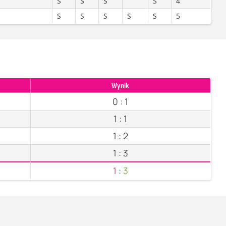
S
S
S
S
4
S
S
S
S
S
5
Wynik
0
:
1
1
:
1
1
:
2
1
:
3
1
:
3