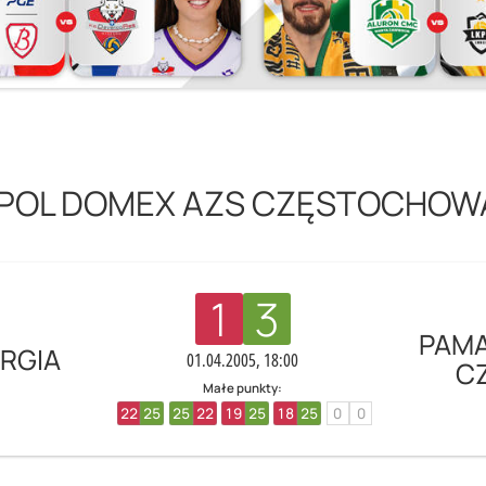
POL DOMEX AZS CZĘSTOCHO
1
3
PAMA
ERGIA
01.04.2005, 18:00
C
Małe punkty:
22
25
25
22
19
25
18
25
0
0