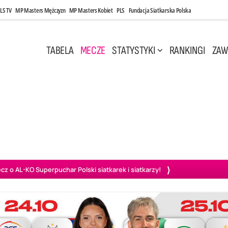
LS TV
MP Masters Mężczyzn
MP Masters Kobiet
PLS
Fundacja Siatkarska Polska
TABELA
MECZE
STATYSTYKI
RANKINGI
ZAW
i, 14:45
Poniedziałek, 27 Kwi, 20:00
3
0
3
2
wiercie
BOGDANKA LUK Lublin
PGE Projekt Warszawa
Ass
o AL-KO Superpuchar Polski siatkarek i siatkarzy!