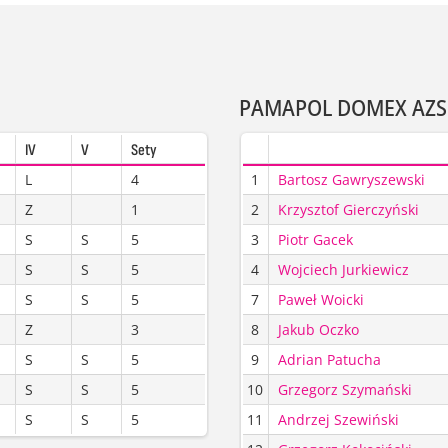
PAMAPOL DOMEX AZ
IV
V
Sety
L
4
1
Bartosz Gawryszewski
Z
1
2
Krzysztof Gierczyński
S
S
5
3
Piotr Gacek
S
S
5
4
Wojciech Jurkiewicz
S
S
5
7
Paweł Woicki
Z
3
8
Jakub Oczko
S
S
5
9
Adrian Patucha
S
S
5
10
Grzegorz Szymański
S
S
5
11
Andrzej Szewiński