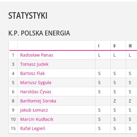
STATYSTYKI
K.P. POLSKA ENERGIA
I
II
III
1
Radosław Panas
L
L
L
3
Tomasz Judek
4
Bartosz Flak
S
S
S
5
Mariusz Syguła
S
S
S
6
Haroldas Ćyvas
S
S
S
8
Bartłomiej Soroka
Z
Z
9
Jakub Łomacz
S
S
S
10
Marcin Kudłacik
S
S
S
15
Rafał Legień
S
S
S