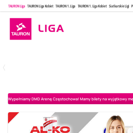
TAURON Liga
TAURON Liga Kobiet
TAURON 1. Liga
TAURON 1. Liga Kobiet
Siatkarskie Ligi
P
Poniedziałek, 20 Kwi, 17:30
Sobota, 25 Kw
2
3
Indykpol AZS Olsztyn
PGE GiEK SKRA Bełchatów
Aluron CMC Warta Za
Wypełniamy DMD Arenę Częstochowa! Mamy bilety na wyjątkowy mecz 