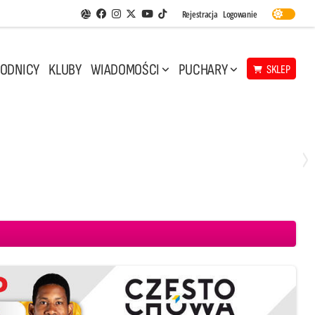
Facebook
Instagram
Twitter
Youtube
Rejestracja
Logowanie
Aplikacja Siatkarskie Ligi
TikTok
ODNICY
KLUBY
WIADOMOŚCI
PUCHARY
SKLEP
Środa, 29 Kwi, 17:30
3
1
eco Resovia Rzeszów
BOGDANKA LUK Lublin
Aluron CMC Warta Zawiercie