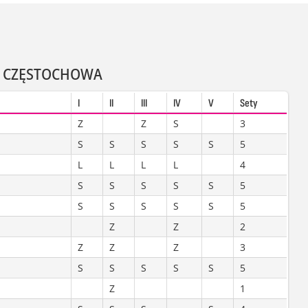
S CZĘSTOCHOWA
I
II
III
IV
V
Sety
Z
Z
S
3
S
S
S
S
S
5
L
L
L
L
4
S
S
S
S
S
5
S
S
S
S
S
5
Z
Z
2
Z
Z
Z
3
S
S
S
S
S
5
Z
1