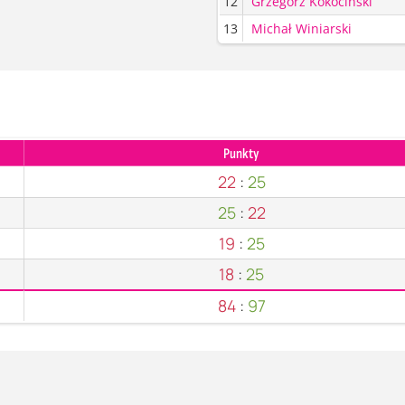
12
Grzegorz Kokociński
13
Michał Winiarski
Punkty
22
:
25
25
:
22
19
:
25
18
:
25
84
:
97