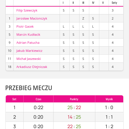
I
II
III
IV
V
Sety
Filip Szewczyk
S
S
S
3
1
Jarosław Macionczyk
Z
S
2
3
Piotr Gacek
L
L
L
L
4
5
Marcin Kudłacik
S
S
S
S
4
9
Adrian Patucha
S
S
S
S
4
10
Jakub Markiewicz
S
S
S
S
4
11
Michał Jaszewski
S
S
S
S
4
18
Arkadiusz Olejniczak
S
S
S
S
4
PRZEBIEG MECZU
Set
Czas
Punkty
Wynik
1
0:22
25
:
22
1
:
0
2
0:20
14
:
25
1
:
1
3
0:20
22
:
25
1
:
2