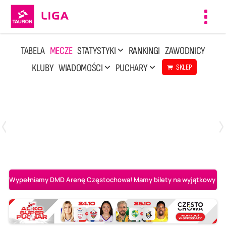
Toggl
navig
TABELA
MECZE
STATYSTYKI
RANKINGI
ZAWODNICY
KLUBY
WIADOMOŚCI
PUCHARY
SKLEP
Niedziela, 3 Maj, 14:45
2
3
PGE Projekt Warszawa
Asseco Resovia Rzeszów
Wypełniamy DMD Arenę Częstochowa! Mamy bilety na wyjątkowy mecz 