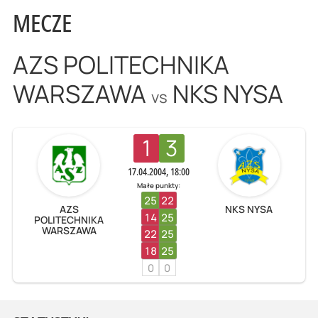
MECZE
AZS POLITECHNIKA
WARSZAWA
NKS NYSA
vs
1
3
17.04.2004, 18:00
Małe punkty:
25
22
AZS
NKS NYSA
14
25
POLITECHNIKA
WARSZAWA
22
25
18
25
0
0