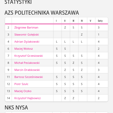
STATYSTYKI
AZS POLITECHNIKA WARSZAWA
I
II
III
IV
V
Sety
2
Zbigniew Bartman
Z
S
S
3
3
Sławomir Gołębski
Z
1
4
Adrian Dyżakowski
L
L
L
L
4
6
Maciej Wołosz
S
S
2
7
Krzysztof Grzesiowski
S
S
S
S
4
8
Michał Peciakowski
S
S
Z
S
4
9
Marcin Drabkowski
Z
S
Z
3
11
Bartosz Szcześniewski
S
S
S
S
4
12
Piotr Szulc
S
S
S
S
4
13
Maciej Oczko
S
S
S
S
4
14
Krzysztof Hajbowicz
Z
Z
2
NKS NYSA