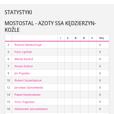
STATYSTYKI
MOSTOSTAL - AZOTY SSA KĘDZIERZYN-
KOŹLE
I
II
III
IV
V
Sety
2
Roland Dembończyk
0
5
Piotr Lipiński
0
6
Marek Kardoš
0
7
Dusan Kubica
0
9
Jiri Popelka
0
10
Robert Szczerbaniuk
0
12
Jarosław Stancelewski
0
14
Paweł Siezieniewski
0
15
Artur Augustyn
0
16
Aleksander Januszkiewicz
0