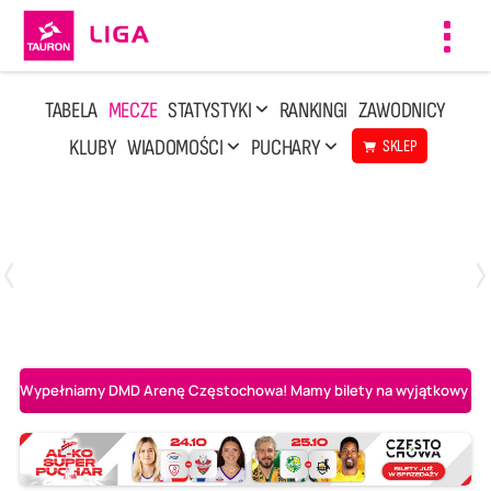
Toggl
navig
TABELA
MECZE
STATYSTYKI
RANKINGI
ZAWODNICY
KLUBY
WIADOMOŚCI
PUCHARY
SKLEP
Poniedziałek, 20 Kwi, 17:30
2
3
Indykpol AZS Olsztyn
PGE GiEK SKRA Bełchatów
Wypełniamy DMD Arenę Częstochowa! Mamy bilety na wyjątkowy mecz 