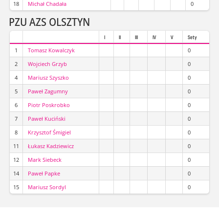
18
Michał Chadała
0
PZU AZS OLSZTYN
I
II
III
IV
V
Sety
1
Tomasz Kowalczyk
0
2
Wojciech Grzyb
0
4
Mariusz Szyszko
0
5
Paweł Zagumny
0
6
Piotr Poskrobko
0
7
Paweł Kuciński
0
8
Krzysztof Śmigiel
0
11
Łukasz Kadziewicz
0
12
Mark Siebeck
0
14
Paweł Papke
0
15
Mariusz Sordyl
0