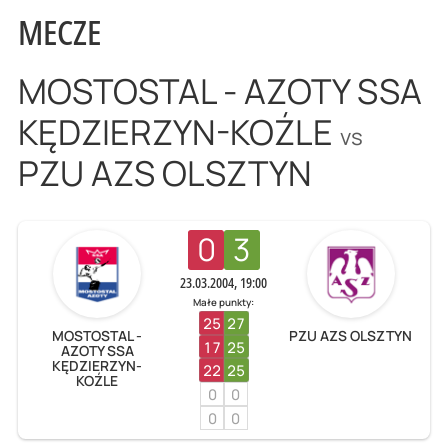
MECZE
MOSTOSTAL - AZOTY SSA
KĘDZIERZYN-KOŹLE
vs
PZU AZS OLSZTYN
0
3
23.03.2004, 19:00
Małe punkty:
25
27
MOSTOSTAL -
PZU AZS OLSZTYN
17
25
AZOTY SSA
KĘDZIERZYN-
22
25
KOŹLE
0
0
0
0