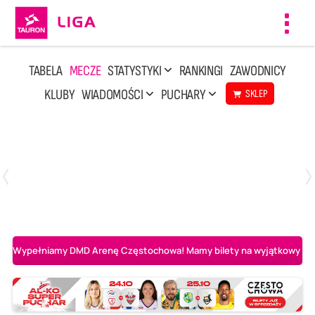
Toggl
navig
TABELA
MECZE
STATYSTYKI
RANKINGI
ZAWODNICY
KLUBY
WIADOMOŚCI
PUCHARY
SKLEP
Sobota, 8 Sie, 10:00
2
0
Ślepsk Malow Suwałki
PGE Projekt Warszawa
Wypełniamy DMD Arenę Częstochowa! Mamy bilety na wyjątkowy mecz 