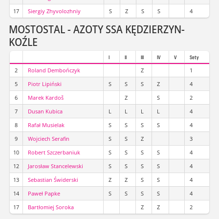
17
Siergiy Zhyvolozhniy
S
Z
S
S
4
MOSTOSTAL - AZOTY SSA KĘDZIERZYN-
KOŹLE
I
II
III
IV
V
Sety
2
Roland Dembończyk
Z
1
5
Piotr Lipiński
S
S
S
Z
4
6
Marek Kardoš
Z
S
2
7
Dusan Kubica
L
L
L
L
4
8
Rafał Musielak
S
S
S
S
4
9
Wojciech Serafin
S
S
Z
3
10
Robert Szczerbaniuk
S
S
S
S
4
12
Jarosław Stancelewski
S
S
S
S
4
13
Sebastian Świderski
Z
Z
S
S
4
14
Paweł Papke
S
S
S
S
4
17
Bartłomiej Soroka
Z
Z
2