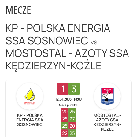
MECZE
KP - POLSKA ENERGIA
SSA SOSNOWIEC
vs
MOSTOSTAL - AZOTY SSA
KĘDZIERZYN-KOŹLE
1
3
12.04.2003, 18:00
Małe punkty:
20
25
KP - POLSKA
MOSTOSTAL -
25
27
ENERGIA SSA
AZOTY SSA
SOSNOWIEC
KĘDZIERZYN-
25
20
KOŹLE
22
25