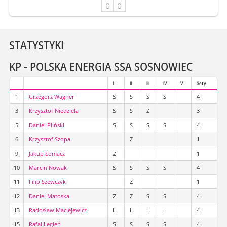
0
0
STATYSTYKI
KP - POLSKA ENERGIA SSA SOSNOWIEC
I
II
III
IV
V
Sety
1
Grzegorz Wagner
S
S
S
S
4
3
Krzysztof Niedziela
S
S
Z
3
5
Daniel Pliński
S
S
S
S
4
6
Krzysztof Szopa
Z
1
9
Jakub Łomacz
Z
1
10
Marcin Nowak
S
S
S
S
4
11
Filip Szewczyk
Z
1
12
Daniel Matoska
Z
Z
S
S
4
13
Radosław Maciejewicz
L
L
L
L
4
15
Rafał Legień
S
S
S
S
4