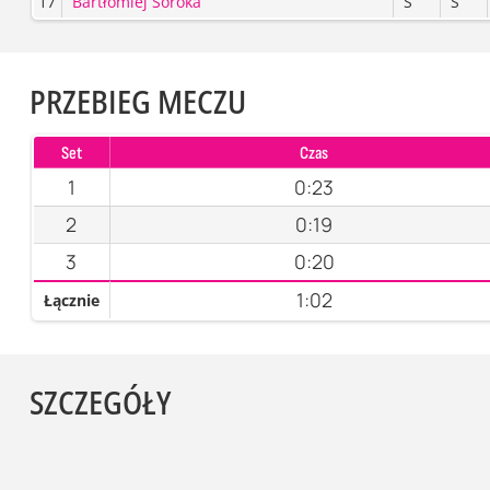
17
Bartłomiej Soroka
S
S
PRZEBIEG MECZU
Set
Czas
1
0:23
2
0:19
3
0:20
1:02
Łącznie
SZCZEGÓŁY