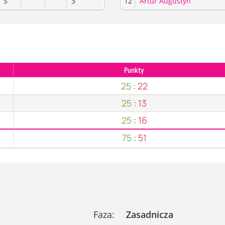
S
3
12
Artur Augustyn
Punkty
25
:
22
25
:
13
25
:
16
75
:
51
Faza:
Zasadnicza