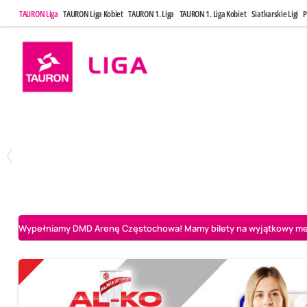
TAURON Liga
TAURON Liga Kobiet
TAURON 1. Liga
TAURON 1. Liga Kobiet
Siatkarskie Ligi
P
Poniedziałek, 20 Kwi, 17:30
Sobota, 25 Kw
2
3
Indykpol AZS Olsztyn
PGE GiEK SKRA Bełchatów
Aluron CMC Warta Za
Wypełniamy DMD Arenę Częstochowa! Mamy bilety na wyjątkowy mecz 