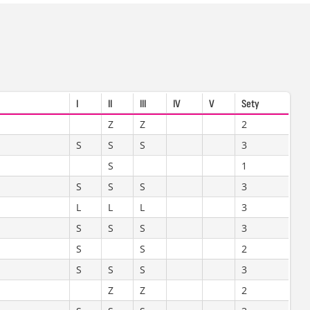
I
II
III
IV
V
Sety
Z
Z
2
S
S
S
3
S
1
S
S
S
3
L
L
L
3
S
S
S
3
S
S
2
S
S
S
3
Z
Z
2