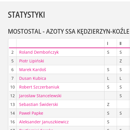
STATYSTYKI
MOSTOSTAL - AZOTY SSA KĘDZIERZYN-KOŹLE
I
II
2
Roland Dembończyk
S
S
5
Piotr Lipiński
Z
6
Marek Kardoš
S
S
7
Dusan Kubica
L
L
10
Robert Szczerbaniuk
S
S
12
Jarosław Stancelewski
S
13
Sebastian Świderski
Z
14
Paweł Papke
S
S
16
Aleksander Januszkiewicz
S