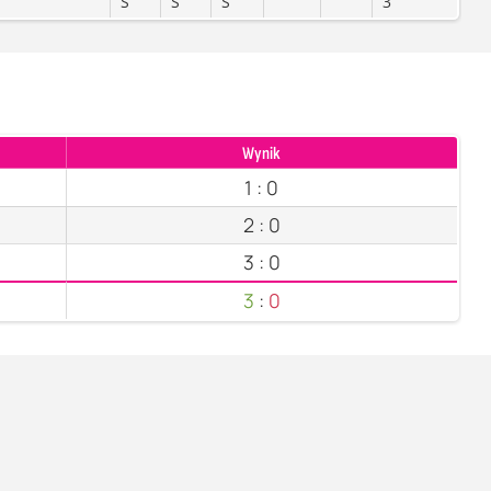
S
S
S
3
Wynik
1
:
0
2
:
0
3
:
0
3
:
0