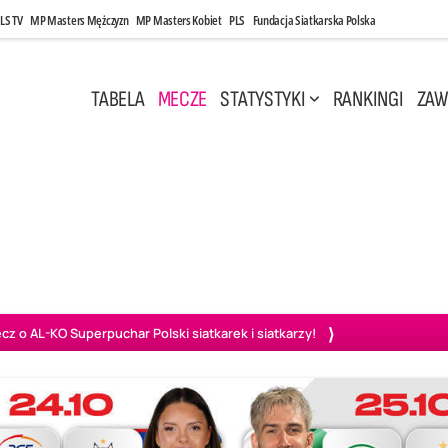
LS TV
MP Masters Mężczyzn
MP Masters Kobiet
PLS
Fundacja Siatkarska Polska
TABELA
MECZE
STATYSTYKI
RANKINGI
ZAW
i, 14:45
Poniedziałek, 27 Kwi, 20:00
3
0
3
2
wiercie
BOGDANKA LUK Lublin
PGE Projekt Warszawa
Ass
o AL-KO Superpuchar Polski siatkarek i siatkarzy!