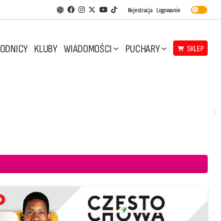
Facebook
Instagram
Twitter
Youtube
Rejestracja
Logowanie
Aplikacja Siatkarskie Ligi
TikTok
ODNICY
KLUBY
WIADOMOŚCI
PUCHARY
SKLEP
Środa, 29 Kwi, 17:30
3
1
eco Resovia Rzeszów
BOGDANKA LUK Lublin
Aluron CMC Warta Zawiercie