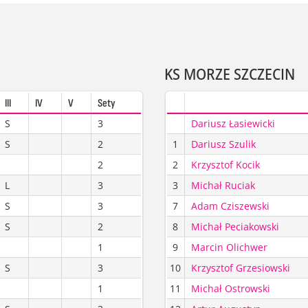
KS MORZE SZCZECIN
III
IV
V
Sety
S
3
Dariusz Łasiewicki
S
2
1
Dariusz Szulik
2
2
Krzysztof Kocik
L
3
3
Michał Ruciak
S
3
7
Adam Cziszewski
S
2
8
Michał Peciakowski
1
9
Marcin Olichwer
S
3
10
Krzysztof Grzesiowski
1
11
Michał Ostrowski