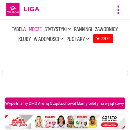
Toggl
navig
TABELA
MECZE
STATYSTYKI
RANKINGI
ZAWODNICY
KLUBY
WIADOMOŚCI
PUCHARY
SKLEP
Poniedziałek, 20 Kwi, 17:30
2
3
Indykpol AZS Olsztyn
PGE GiEK SKRA Bełchatów
Wypełniamy DMD Arenę Częstochowa! Mamy bilety na wyjątkowy mecz 