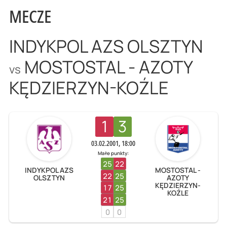
MECZE
INDYKPOL AZS OLSZTYN
MOSTOSTAL - AZOTY
vs
KĘDZIERZYN-KOŹLE
1
3
03.02.2001, 18:00
Małe punkty:
25
22
INDYKPOL AZS
MOSTOSTAL -
22
25
OLSZTYN
AZOTY
KĘDZIERZYN-
17
25
KOŹLE
21
25
0
0