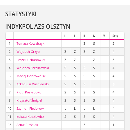
STATYSTYKI
INDYKPOL AZS OLSZTYN
I
II
III
IV
V
Sety
1
Tomasz Kowalczyk
Z
S
2
2
Wojciech Grzyb
Z
Z
Z
Z
4
3
Leszek Urbanowicz
Z
Z
Z
3
4
Wojciech Szczurowski
S
S
S
S
4
5
Maciej Dobrowolski
S
S
S
S
4
6
Arkadiusz Wiśniewski
S
S
S
3
7
Piotr Poskrobko
S
S
S
S
4
8
Krzysztof Śmigiel
S
S
S
S
4
10
Szymon Fiedorow
L
L
L
L
4
11
Łukasz Kadziewicz
S
S
S
S
4
13
Artur Pieśniak
Z
1