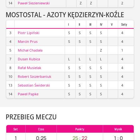
14
Paweł Siezieniewski
Z
Z
2
MOSTOSTAL - AZOTY KĘDZIERZYN-KOŹLE
I
II
III
IV
V
Sety
3
Piotr Lipiński
S
S
S
S
4
4
Marcin Prus
S
S
S
S
4
5
Michał Chadała
Z
1
7
Dusan Kubica
L
L
L
L
4
8
Rafał Musielak
S
S
S
S
4
10
Robert Szczerbaniuk
S
S
S
S
4
13
Sebastian Świderski
S
S
S
S
4
14
Paweł Papke
S
S
S
S
4
PRZEBIEG MECZU
Set
Czas
Punkty
Wynik
1
0:25
25
:
22
1
:
0