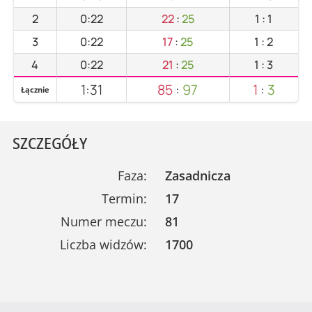
2
0:22
22
:
25
1
:
1
3
0:22
17
:
25
1
:
2
4
0:22
21
:
25
1
:
3
1:31
85
:
97
1
:
3
Łącznie
SZCZEGÓŁY
Faza:
Zasadnicza
Termin:
17
Numer meczu:
81
Liczba widzów:
1700