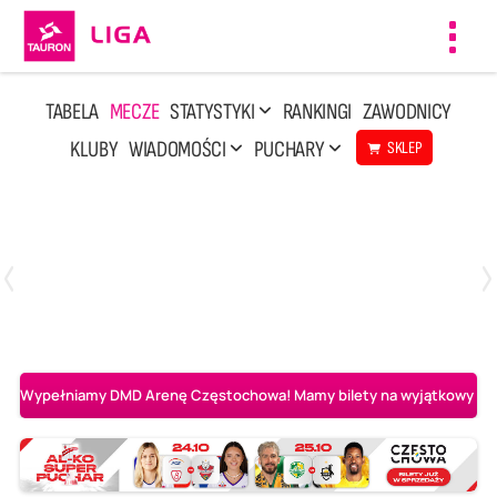
Toggl
navig
TABELA
MECZE
STATYSTYKI
RANKINGI
ZAWODNICY
KLUBY
WIADOMOŚCI
PUCHARY
SKLEP
Poniedziałek, 20 Kwi, 17:30
2
3
Indykpol AZS Olsztyn
PGE GiEK SKRA Bełchatów
Wypełniamy DMD Arenę Częstochowa! Mamy bilety na wyjątkowy mecz 