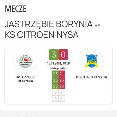
MECZE
JASTRZĘBIE BORYNIA
vs
KS CITROEN NYSA
3
0
13.01.2001, 18:00
Małe punkty:
25
21
JASTRZĘBIE
KS CITROEN NYSA
25
23
BORYNIA
25
22
0
0
0
0