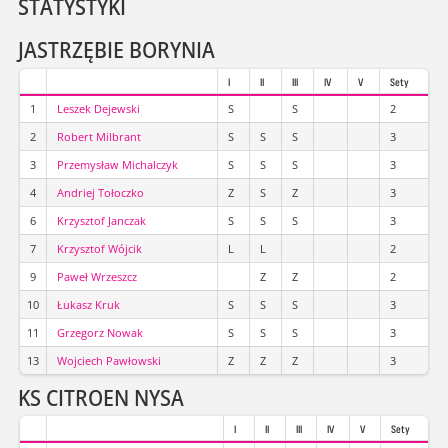
STATYSTYKI
JASTRZĘBIE BORYNIA
I
II
III
IV
V
Sety
1
Leszek Dejewski
S
S
2
2
Robert Milbrant
S
S
S
3
3
Przemysław Michalczyk
S
S
S
3
4
Andriej Tołoczko
Z
S
Z
3
6
Krzysztof Janczak
S
S
S
3
7
Krzysztof Wójcik
L
L
2
9
Paweł Wrzeszcz
Z
Z
2
10
Łukasz Kruk
S
S
S
3
11
Grzegorz Nowak
S
S
S
3
13
Wojciech Pawłowski
Z
Z
Z
3
KS CITROEN NYSA
I
II
III
IV
V
Sety