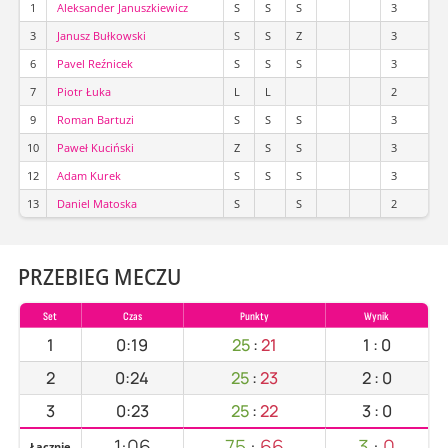
1
Aleksander Januszkiewicz
S
S
S
3
3
Janusz Bułkowski
S
S
Z
3
6
Pavel Reźnicek
S
S
S
3
7
Piotr Łuka
L
L
2
9
Roman Bartuzi
S
S
S
3
10
Paweł Kuciński
Z
S
S
3
12
Adam Kurek
S
S
S
3
13
Daniel Matoska
S
S
2
PRZEBIEG MECZU
Set
Czas
Punkty
Wynik
1
0:19
25
:
21
1
:
0
2
0:24
25
:
23
2
:
0
3
0:23
25
:
22
3
:
0
1:06
75
:
66
3
:
0
Łącznie