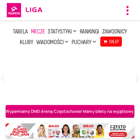
Toggl
navig
TABELA
MECZE
STATYSTYKI
RANKINGI
ZAWODNICY
KLUBY
WIADOMOŚCI
PUCHARY
SKLEP
Poniedziałek, 20 Kwi, 17:30
2
3
Indykpol AZS Olsztyn
PGE GiEK SKRA Bełchatów
Wypełniamy DMD Arenę Częstochowa! Mamy bilety na wyjątkowy mecz 