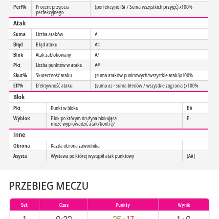
Perf%
Procent przyjecia
(perfekcyjne R# / Suma wszystkich przyjęć) x100%
perfekcyjnego
Atak
Suma
Liczba ataków
A
Błąd
Błąd ataku
A=
Blok
Atak zablokowany
A/
Pkt
Liczba punktów w ataku
A#
Skut%
Skuteczność ataku
(suma ataków punktowych/wszystkie ataki)x100%
Eff%
Efektywność ataku
(suma as - suma błedów / wszystkie zagrania )x100%
Blok
Pkt
Punkt w bloku
B#
Wyblok
Blok po którym drużyna blokująca
B+
może wyprowadzić atak/kontrę/
Inne
Obrona
Każda obrona zawodnika
Asysta
Wystawa po której wystąpił atak punktowy
(A#)
PRZEBIEG MECZU
Set
Czas
Punkty
Wynik