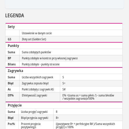
LEGENDA
Sety
Ustawienie w danym secie
GS
Złoty set (Golden Set)
Punkty
Suma
Suma zdobytych punktów
BP
Punkty zdobyte w kontrze przy własnej zagrywce
Bilans
Punkty zdobyte - punkty stracone
Zagrywka
Suma
Liczba wszystkich zagrywek
S
Błąd
Zagrywka zepsuta błąd
S=
As
Punkt zdobyty z zagrywki AS
S#
Eff%
Efektywsość zagrywki
E% =(suma as + suma piłek /) - suma błedów
/ wszystkie zagrania)x100%
Przyjęcie
Suma
Liczba przyjęć zagrywki
R
Błąd
Błąd przyjecia zagrywki
R=
Poz%
Procent przyjecia
((pozytywne R+ + perfekcyjne R# )/Suma wszystkich
pozytywnego
przyjęć) x 100%