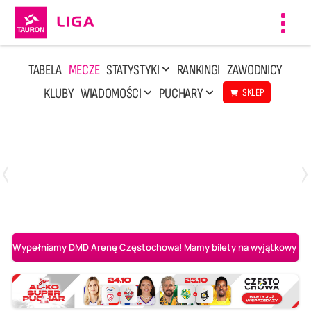
Toggl
navig
TABELA
MECZE
STATYSTYKI
RANKINGI
ZAWODNICY
KLUBY
WIADOMOŚCI
PUCHARY
SKLEP
Niedziela, 3 Maj, 14:45
2
3
PGE Projekt Warszawa
Asseco Resovia Rzeszów
Wypełniamy DMD Arenę Częstochowa! Mamy bilety na wyjątkowy mecz 