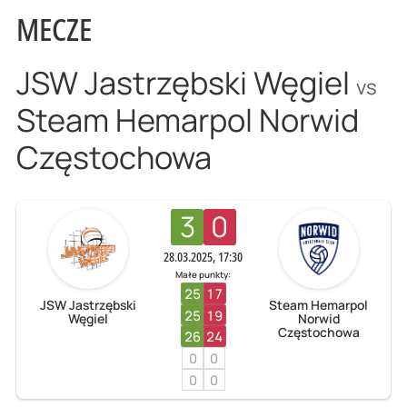
MECZE
JSW Jastrzębski Węgiel
vs
Steam Hemarpol Norwid
Częstochowa
3
0
28.03.2025, 17:30
Małe punkty:
25
17
JSW Jastrzębski
Steam Hemarpol
25
19
Węgiel
Norwid
Częstochowa
26
24
0
0
0
0