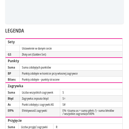
LEGENDA
Sety
Ustawienie w danym secie
GS
Złoty set (Golden Set)
Punkty
Suma
Suma zdobytych punktów
BP
Punkty zdobyte w kontrze przy własnej zagrywce
Bilans
Punkty zdobyte - punkty stracone
Zagrywka
Suma
Liczba wszystkich zagrywek
S
Błąd
Zagrywka zepsuta błąd
S=
As
Punkt zdobyty z zagrywki AS
S#
Eff%
Efektywsość zagrywki
E% =(suma as + suma piłek /) - suma błedów
/ wszystkie zagrania)x100%
Przyjęcie
Suma
Liczba przyjęć zagrywki
R