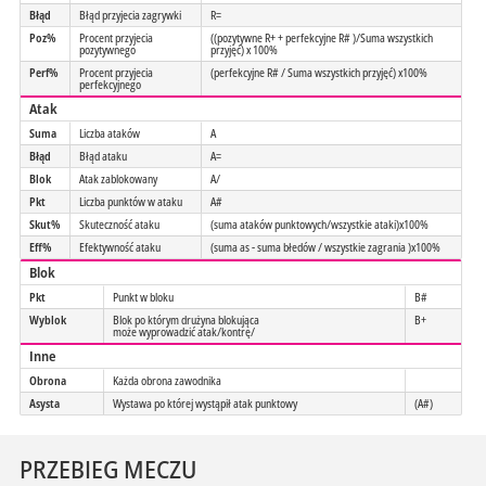
Błąd
Błąd przyjecia zagrywki
R=
Poz%
Procent przyjecia
((pozytywne R+ + perfekcyjne R# )/Suma wszystkich
pozytywnego
przyjęć) x 100%
Perf%
Procent przyjecia
(perfekcyjne R# / Suma wszystkich przyjęć) x100%
perfekcyjnego
Atak
Suma
Liczba ataków
A
Błąd
Błąd ataku
A=
Blok
Atak zablokowany
A/
Pkt
Liczba punktów w ataku
A#
Skut%
Skuteczność ataku
(suma ataków punktowych/wszystkie ataki)x100%
Eff%
Efektywność ataku
(suma as - suma błedów / wszystkie zagrania )x100%
Blok
Pkt
Punkt w bloku
B#
Wyblok
Blok po którym drużyna blokująca
B+
może wyprowadzić atak/kontrę/
Inne
Obrona
Każda obrona zawodnika
Asysta
Wystawa po której wystąpił atak punktowy
(A#)
PRZEBIEG MECZU