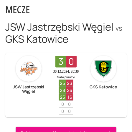
MECZE
JSW Jastrzębski Węgiel
vs
GKS Katowice
3
0
30.12.2024, 20:30
Małe punkty:
25
23
JSW Jastrzębski
GKS Katowice
28
26
Węgiel
25
16
0
0
0
0