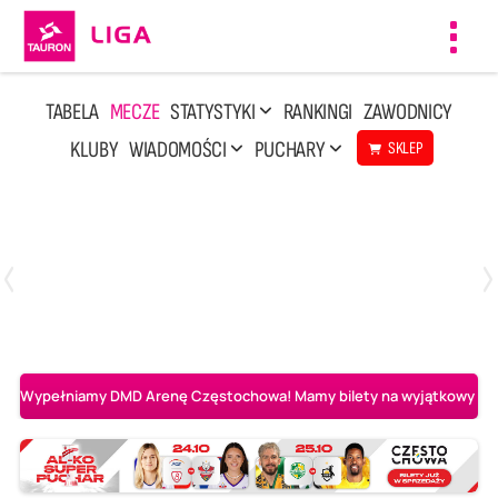
Toggl
navig
TABELA
MECZE
STATYSTYKI
RANKINGI
ZAWODNICY
KLUBY
WIADOMOŚCI
PUCHARY
SKLEP
Poniedziałek, 20 Kwi, 17:30
2
3
Indykpol AZS Olsztyn
PGE GiEK SKRA Bełchatów
Wypełniamy DMD Arenę Częstochowa! Mamy bilety na wyjątkowy mecz 