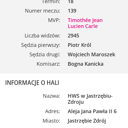
Termin:
18
Numer meczu:
139
MVP:
Timothée Jean
Lucien Carle
Liczba widzów:
2945
Sędzia pierwszy:
Piotr Król
Sędzia drugi:
Wojciech Maroszek
Komisarz:
Bogna Kanicka
INFORMACJE O HALI
Nazwa:
HWS w Jastrzębiu-
Zdroju
Adres:
Aleja Jana Pawła II 6
Miasto:
Jastrzębie Zdrój