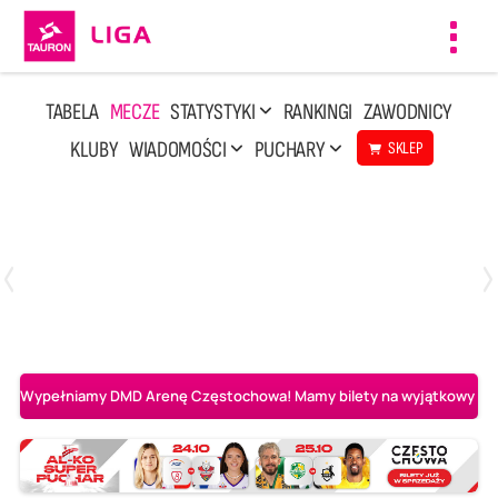
Toggl
navig
TABELA
MECZE
STATYSTYKI
RANKINGI
ZAWODNICY
KLUBY
WIADOMOŚCI
PUCHARY
SKLEP
Poniedziałek, 20 Kwi, 17:30
2
3
Indykpol AZS Olsztyn
PGE GiEK SKRA Bełchatów
Wypełniamy DMD Arenę Częstochowa! Mamy bilety na wyjątkowy mecz 