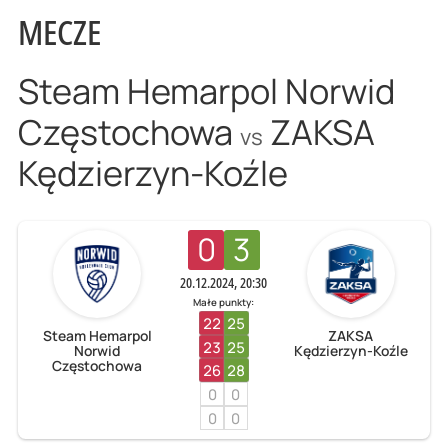
MECZE
Steam Hemarpol Norwid
Częstochowa
ZAKSA
vs
Kędzierzyn-Koźle
0
3
20.12.2024, 20:30
Małe punkty:
22
25
Steam Hemarpol
ZAKSA
23
25
Norwid
Kędzierzyn-Koźle
Częstochowa
26
28
0
0
0
0