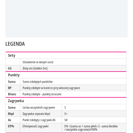
LEGENDA
Sety
Ustawienie w danym secie
GS
Złoty set (Golden Set)
Punkty
Suma
Suma zdobytych punktów
BP
Punkty zdobyte w kontrze przy własnej zagrywce
Bilans
Punkty zdobyte - punkty stracone
Zagrywka
Suma
Liczba wszystkich zagrywek
S
Błąd
Zagrywka zepsuta błąd
S=
As
Punkt zdobyty z zagrywki AS
S#
Eff%
Efektywsość zagrywki
E% =(suma as + suma piłek /) - suma błedów
/ wszystkie zagrania)x100%