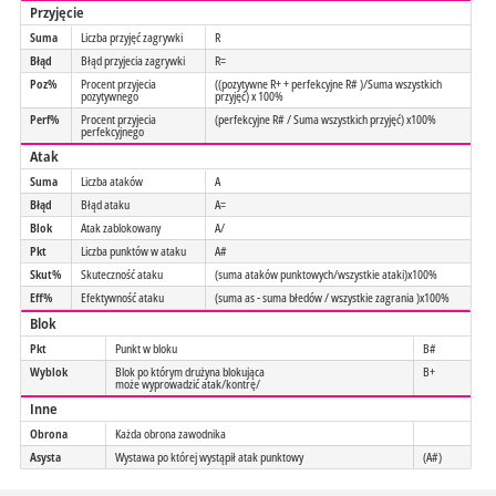
Przyjęcie
Suma
Liczba przyjęć zagrywki
R
Błąd
Błąd przyjecia zagrywki
R=
Poz%
Procent przyjecia
((pozytywne R+ + perfekcyjne R# )/Suma wszystkich
pozytywnego
przyjęć) x 100%
Perf%
Procent przyjecia
(perfekcyjne R# / Suma wszystkich przyjęć) x100%
perfekcyjnego
Atak
Suma
Liczba ataków
A
Błąd
Błąd ataku
A=
Blok
Atak zablokowany
A/
Pkt
Liczba punktów w ataku
A#
Skut%
Skuteczność ataku
(suma ataków punktowych/wszystkie ataki)x100%
Eff%
Efektywność ataku
(suma as - suma błedów / wszystkie zagrania )x100%
Blok
Pkt
Punkt w bloku
B#
Wyblok
Blok po którym drużyna blokująca
B+
może wyprowadzić atak/kontrę/
Inne
Obrona
Każda obrona zawodnika
Asysta
Wystawa po której wystąpił atak punktowy
(A#)