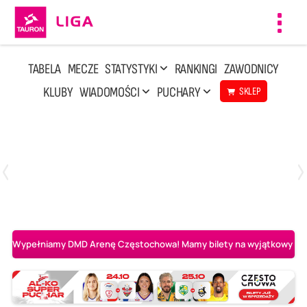
Toggl
navig
TABELA
MECZE
STATYSTYKI
RANKINGI
ZAWODNICY
KLUBY
WIADOMOŚCI
PUCHARY
SKLEP
Sobota, 2 Maj, 14:45
0
3
Aluron CMC Warta Zawiercie
BOGDANKA LUK Lublin
Wypełniamy DMD Arenę Częstochowa! Mamy bilety na wyjątkowy mecz 