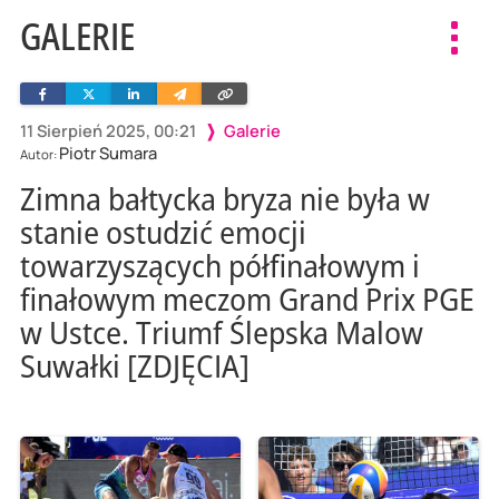
GALERIE
Toggl
navig
Facebook
Twitter
Linkedin
Wyślij
Skopiuj
e-
link
mailem
11 Sierpień 2025, 00:21
Galerie
Piotr Sumara
Autor:
Zimna bałtycka bryza nie była w
stanie ostudzić emocji
towarzyszących półfinałowym i
finałowym meczom Grand Prix PGE
w Ustce. Triumf Ślepska Malow
Suwałki [ZDJĘCIA]