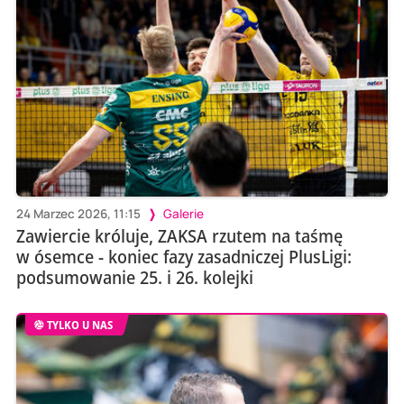
24 Marzec 2026, 11:15
Galerie
Zawiercie króluje, ZAKSA rzutem na taśmę
w ósemce - koniec fazy zasadniczej PlusLigi:
podsumowanie 25. i 26. kolejki
TYLKO U NAS