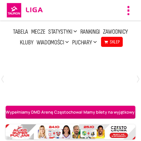
Toggl
navig
TABELA
MECZE
STATYSTYKI
RANKINGI
ZAWODNICY
KLUBY
WIADOMOŚCI
PUCHARY
SKLEP
Sobota, 8 Sie, 10:00
2
0
Ślepsk Malow Suwałki
PGE Projekt Warszawa
Wypełniamy DMD Arenę Częstochowa! Mamy bilety na wyjątkowy mecz 