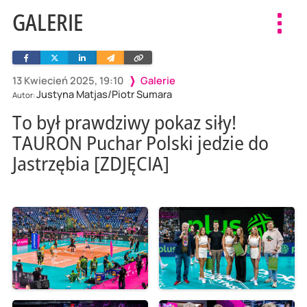
GALERIE
Toggl
navig
Facebook
Twitter
Linkedin
Wyślij
Skopiuj
e-
link
mailem
13 Kwiecień 2025, 19:10
Galerie
Justyna Matjas/Piotr Sumara
Autor:
To był prawdziwy pokaz siły!
TAURON Puchar Polski jedzie do
Jastrzębia [ZDJĘCIA]