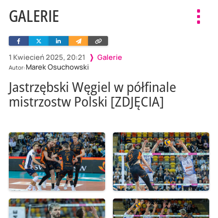
GALERIE
Toggl
navig
Facebook
Twitter
Linkedin
Wyślij
Skopiuj
e-
link
mailem
1 Kwiecień 2025, 20:21
Galerie
Marek Osuchowski
Autor:
Jastrzębski Węgiel w półfinale
mistrzostw Polski [ZDJĘCIA]