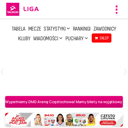
Toggl
navig
TABELA
MECZE
STATYSTYKI
RANKINGI
ZAWODNICY
KLUBY
WIADOMOŚCI
PUCHARY
SKLEP
Sobota, 8 Sie, 10:00
2
0
Ślepsk Malow Suwałki
PGE Projekt Warszawa
Wypełniamy DMD Arenę Częstochowa! Mamy bilety na wyjątkowy mecz 